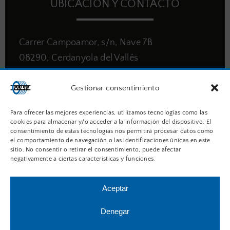
UBICACIÓN Y CONTACTO
Carrer Campoamor, s/n, Nave 7B
08290, Cerdanyola del Vallés
(Barcelona)
Gestionar consentimiento
93 675 16 02
Para ofrecer las mejores experiencias, utilizamos tecnologías como las
cookies para almacenar y/o acceder a la información del dispositivo. El
consentimiento de estas tecnologías nos permitirá procesar datos como
info@cauchospalsa.com
el comportamiento de navegación o las identificaciones únicas en este
sitio. No consentir o retirar el consentimiento, puede afectar
negativamente a ciertas características y funciones.
Formulario web
Aceptar
Denegar
PRODUCTOS