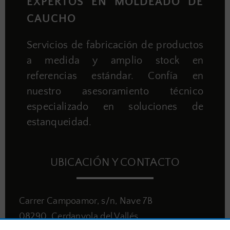
EXPERTOS EN MOLDEADO DE
CAUCHO
Servicios de fabricación de productos
a medida y amplio stock en
referencias estándar. Confía en
nuestro asesoramiento técnico
especializado en soluciones de
estanqueidad.
UBICACIÓN Y CONTACTO
Carrer Campoamor, s/n, Nave 7B
08290, Cerdanyola del Vallés