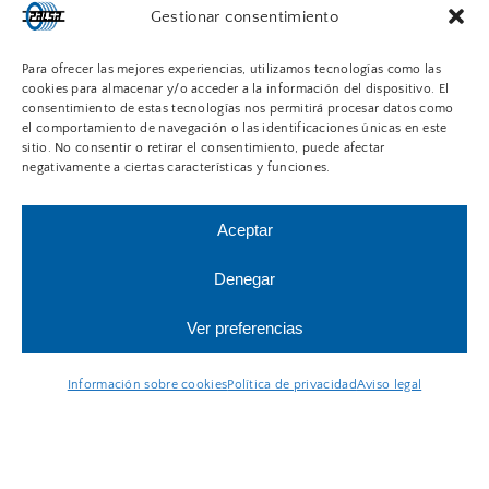
(Barcelona)
Gestionar consentimiento
Para ofrecer las mejores experiencias, utilizamos tecnologías como las
93 675 16 02
cookies para almacenar y/o acceder a la información del dispositivo. El
consentimiento de estas tecnologías nos permitirá procesar datos como
el comportamiento de navegación o las identificaciones únicas en este
info@cauchospalsa.com
sitio. No consentir o retirar el consentimiento, puede afectar
negativamente a ciertas características y funciones.
Formulario web
Aceptar
Denegar
PRODUCTOS
Ver preferencias
Información sobre cookies
Política de privacidad
Aviso legal
Juntas planas
Espumas técnicas