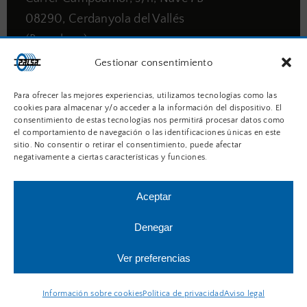
08290, Cerdanyola del Vallés
(Barcelona)
Gestionar consentimiento
93 675 16 02
Para ofrecer las mejores experiencias, utilizamos tecnologías como las
cookies para almacenar y/o acceder a la información del dispositivo. El
consentimiento de estas tecnologías nos permitirá procesar datos como
info@cauchospalsa.com
el comportamiento de navegación o las identificaciones únicas en este
sitio. No consentir o retirar el consentimiento, puede afectar
negativamente a ciertas características y funciones.
Formulario web
Aceptar
Denegar
PRODUCTOS
Ver preferencias
Juntas planas
Información sobre cookies
Política de privacidad
Aviso legal